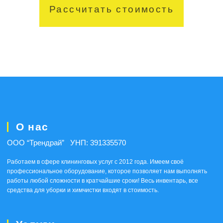
Рассчитать стоимость
О нас
ООО “Трендрай” УНП: 391335570
Работаем
в сфере клининговых услуг с 2012 года. Имеем
своё
профессиональное оборудование, которое позволяет нам выполнять
работы любой сложности в кратчайшие сроки! Весь инвентарь, все
средства для уборки и химчистки входят в стоимость.